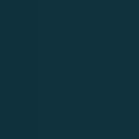
REGISTRIEREN
EINLOGGEN
4
5
LEVEL
LEVEL
Meister
Meister
Cashback
Cashback
10%
15%
Monatliche Limits für
Monatliche Limits für
Abhebungen
Abhebungen
€15,000
€20,000
Persönlicher
Persönlicher