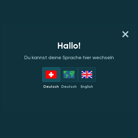
Spiele / Kategorien / Anbieter
VIP Levels
Hallo!
2
3
Du kannst deine Sprache hier wechseln
LEVEL
LEVEL
Amateur
Experte
Deutsch
Deutsch
English
Cashback
Cashback
0%
5%
Monatliche Limits für
Monatliche Limits für
Abhebungen
Abhebungen
€10,000
€12,000
Persönlicher
Persönlicher