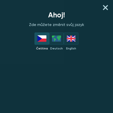
REGISTRACE
PŘIHLÁSIT SE
Ahoj!
Zde můžete změnit svůj jazyk
POSKYTOVATELÉ
TOP
NOVÉ
POPULÁRNÍ
Čeština
Deutsch
English
Live Chat
Čeština
Obecné informace
Casino