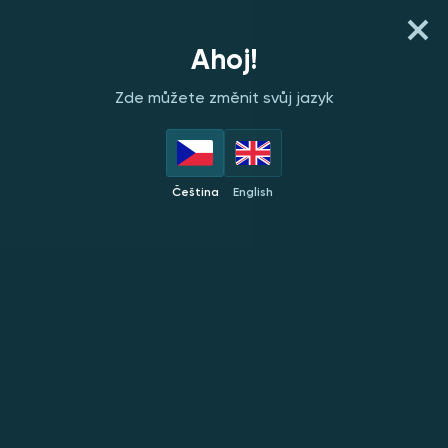
REGISTRACE
PŘIHLÁSIT SE
Ahoj!
Zde můžete změnit svůj jazyk
Čeština
English
Užijte si zcela vylepšený zážitek ze sázení na