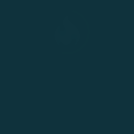
Sporty
Bezpečnost a soukromí
Všeobecné obchodní podmínky
Promoakce
Platby
Partneři
Více