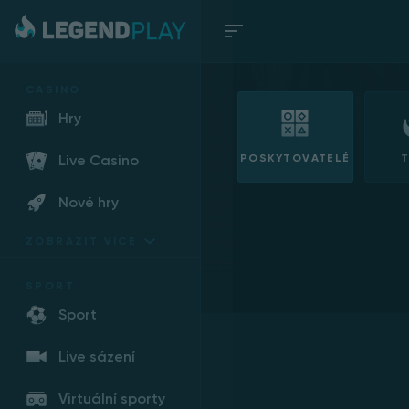
CASINO
Hry
Live Casino
POSKYTOVATELÉ
Nové hry
ZOBRAZIT VÍCE
SPORT
Sport
Live sázení
Virtuální sporty