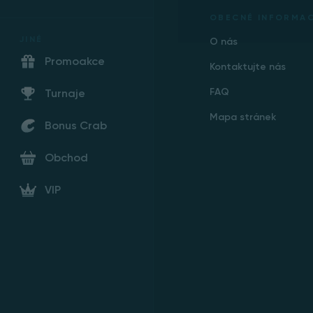
OBECNÉ INFORMA
JINÉ
O nás
Promoakce
Kontaktujte nás
FAQ
Turnaje
Mapa stránek
Bonus Crab
Obchod
VIP