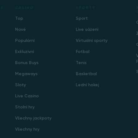
CE
CASINO
SPORTY
Top
Sport
Nové
Live sázení
Populární
Virtuální sporty
Exkluzivní
Fotbal
Bonus Buys
Tenis
Megaways
Basketbal
Sloty
Lední hokej
Live Casino
Stolní hry
Všechny jackpoty
Všechny hry