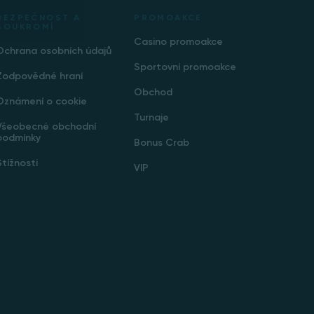
BEZPEČNOST A
PROMOAKCE
SOUKROMÍ
Casino promoakce
Ochrana osobních údajů
Sportovní promoakce
Zodpovědné hraní
Obchod
Oznámení o cookie
Turnaje
Všeobecné obchodní
podmínky
Bonus Crab
Stížnosti
VIP