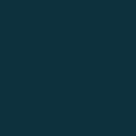
REGISTRACE
PŘIHLÁSIT SE
OKAMŽITÉ
BONUS BUYS
MEGAWAYS
LIVE HRY
HRY
hat