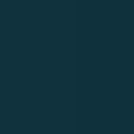
CASINO
Hry
Live Casino
POSKYTOVATELÉ
Nové hry
Spinomenal
ZOBRAZIT VÍCE
SPORT
Sport
HRÁT
Live sázení
Virtuální sporty