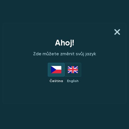
Hry / Kategorie / Poskytovatelé
Ahoj!
TOP
NOVÉ
POPULÁRNÍ
EXKLUZIVNÍ
Zde můžete změnit svůj jazyk
Čeština
English
HRÁT
HRÁT
HRÁT