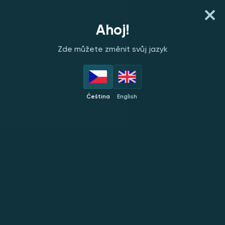
REGISTRACE
PŘIHLÁSIT SE
Ahoj!
Zde můžete změnit svůj jazyk
Čeština
English
Užijte si zcela vylepšený zážitek ze sázení na