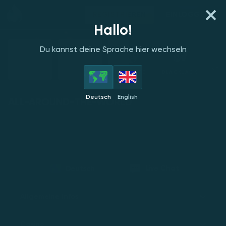
REGISTRIEREN
EINLOGGEN
Hallo!
Du kannst deine Sprache hier wechseln
TOP-LIVE-
INTE
ANBIETER
ROULETTE
BLACKJACK
CASINO
Deutsch
English
ALL-AROUND-THE-WORLD
Live Chat
Deutsch
Allgemeine Infos
Casino