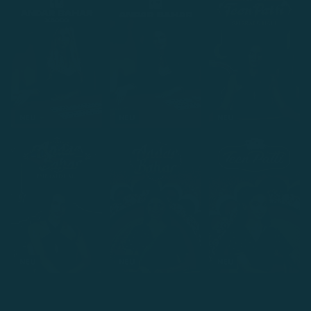
NEU
NEU
NEU
NEU
NEU
NEU