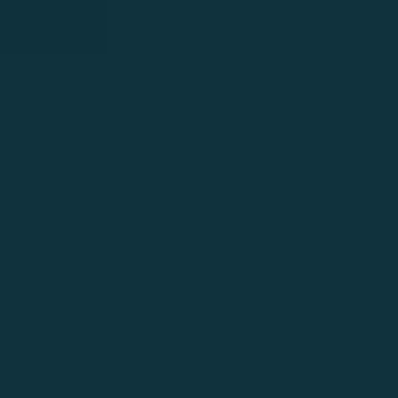
 parhain kertoimin
hat