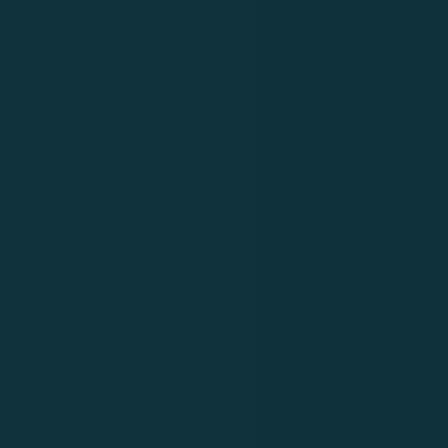
KASINO
Pelit
Live-Kasino
Uudet Pelit
NÄYTÄ LISÄÄ
URHEILU
Urheilu
Live-Vedonlyönti
Virtuaaliurheilu