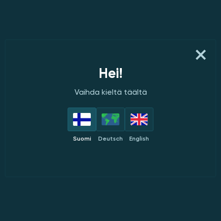
Pelit / Kategoriat / Tuottajat
Hei!
Vaihda kieltä täältä
Suomi
Deutsch
English