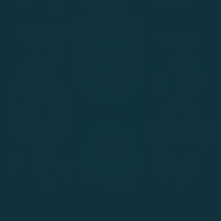
UUSI
UUSI
UUSI
UUSI