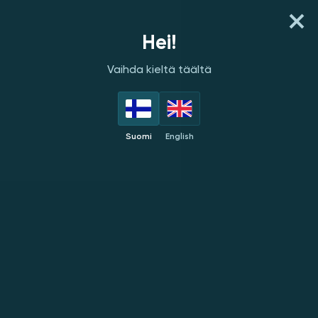
NOPEA TALLETUS
Hei!
Vaihda kieltä täältä
PELINKEHITTÄJÄT
PARHAAT
UUDET
SUOSITUT
Suomi
English
Pikapelit
UUSI
UUSI