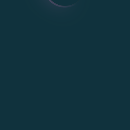
VEAU
NOUVEAU
NOUVEAU
NO
JOUER
JOUER
JOUER
VEAU
NOUVEAU
NOUVEAU
NO
PLUS DE JEUX