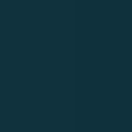
Fiesta de la Coupe
du Monde
CASINO
FOURNISSEURS
EN VE
Jeux
Nouveautés
Casino en direct
Nouveaux jeux
AFFICHER PLUS
JOUER
SPORTS
Paris Sportifs