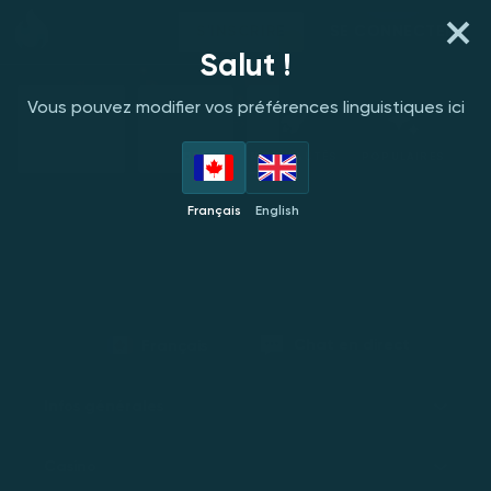
S'INSCRIRE
SE CONNECTER
Salut !
Vous pouvez modifier vos préférences linguistiques ici
FOURNISSEURS
EN VEDETTE
NOUVEAUTÉS
POPULAIRES
Français
English
Chat en direct
Français
Infos générales
Casino