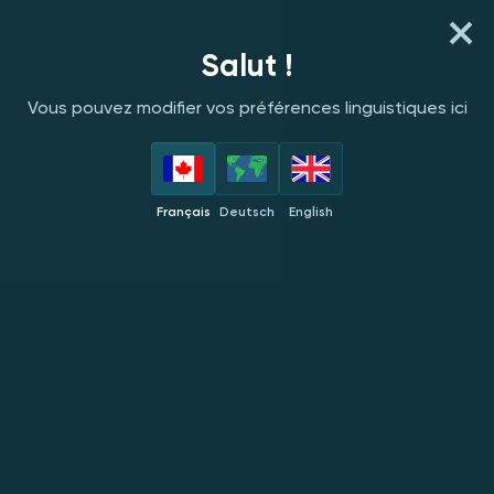
S'INSCRIRE
SE CONNECTER
Salut !
Vous pouvez modifier vos préférences linguistiques ici
C
FOURNISSEURS
EN VEDETTE
NOUVEAUTÉS
POPULAIRES
Français
Deutsch
English
Caleta