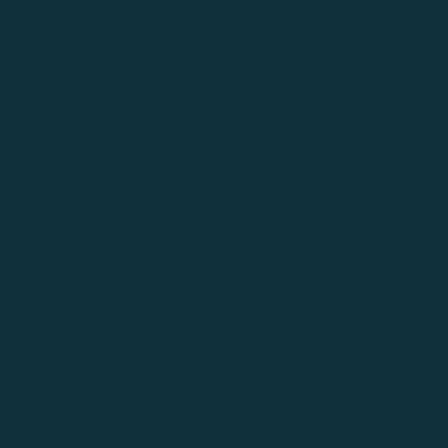
S'INSCRIRE
SE CONNECTER
ACHATS DE
JEUX EN
CLUSIVITÉS
MEGAWAYS
BONUS
DIRECT
irect