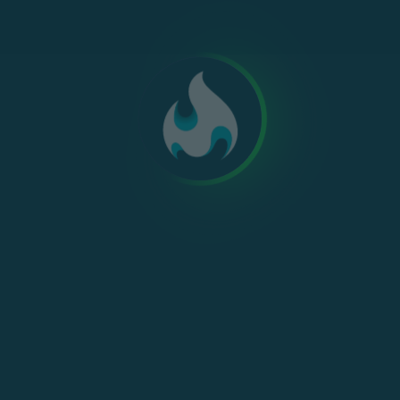
CASINO
SPORTS
Meilleurs jeux
Paris Sportifs
Nouveaux Jeux
Paris en direct
Jeux populaires
Sports Virtuels
Exclusif
Football
Achats de bonus
Tennis
Megaways
Basket-ball
Machines à sous
Hockey sur glace
Casino en direct
Jeux de table
Tous les jackpots
Tous les Jeux