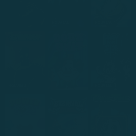
NOUVEAU
NOUVEAU
NOUVEAU
NOUVEAU