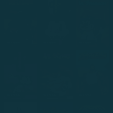
NOUVEAU
NOUVEAU
NOUVEAU
NOUVEAU
NOUVEAU
NOUVEAU