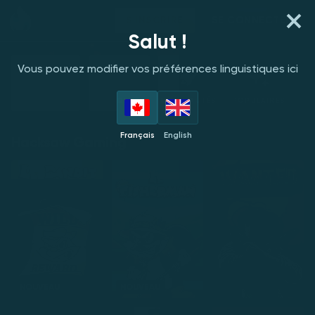
S'INSCRIRE
SE CONNECTER
Salut !
Vous pouvez modifier vos préférences linguistiques ici
C
FOURNISSEURS
EN VEDETTE
NOUVEAUTÉS
POPULAIRES
Français
English
Hacksaw Gaming
NOUVEAU
NOUVEAU