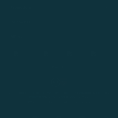
Promotions
Paiements
Affiliés
Plus
Gambling can be addictive. Play responsibly. Legendplay.com only
accepts customers over 18 years of age.
2026 © Legendplay.com All rights reserved.