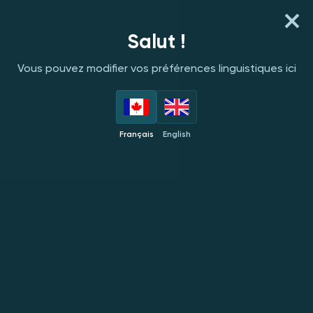
S'INSCRIRE
SE CONNECTER
Salut !
Vous pouvez modifier vos préférences linguistiques ici
FOURNISSEURS
EN VEDETTE
NOUVEAUTÉS
POPULAIRES
EXC
Français
English
Mascot
NOUVEAU
NOUVEAU
NOUVEAU