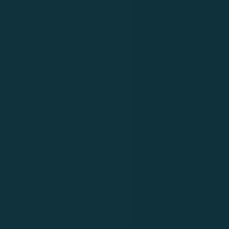
CASINO
Jeux
Casino en direct
FOURNISSEURS
EN VE
Nouveaux jeux
AFFICHER PLUS
SPORTS
Paris Sportifs
Paris en direct
Sports Virtuels