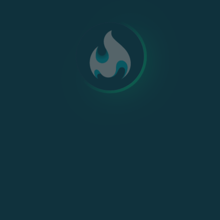
CASINO
SPORTS
Meilleurs jeux
Paris Sportifs
Nouveaux Jeux
Paris en direct
Jeux populaires
Sports Virtuels
Exclusif
Football
Achats de bonus
Tennis
Megaways
Basket-ball
Machines à sous
Hockey sur glace
Casino en direct
Jeux de table
Tous les jackpots
Tous les Jeux