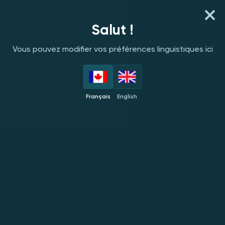
S'INSCRIRE
SE CONNECTER
Salut !
Vous pouvez modifier vos préférences linguistiques ici
C
FOURNISSEURS
EN VEDETTE
NOUVEAUTÉS
POPULAIRES
Français
English
Popiplay
NOUVEAU
NOUVEAU
NOUVEAU