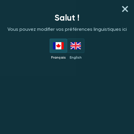
S'INSCRIRE
SE CONNECTER
Salut !
Vous pouvez modifier vos préférences linguistiques ici
FOURNISSEURS
EN VEDETTE
NOUVEAUTÉS
POPULAIRES
EXC
Français
English
Chat en direct
Français
Infos générales
Casino