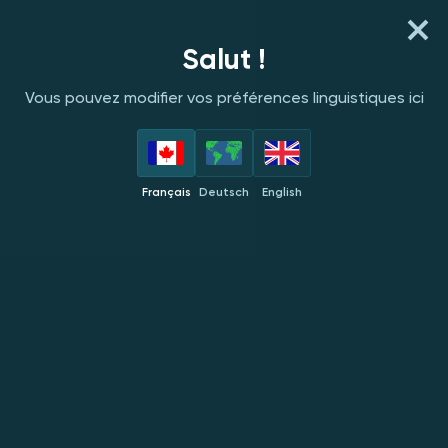
S'INSCRIRE
SE CONNECTER
Salut !
Vous pouvez modifier vos préférences linguistiques ici
FOURNISSEURS
EN VEDETTE
NOUVEAUTÉS
POPULAIRES
EXC
Français
Deutsch
English
Red Tiger
NOUVEAU
NOUVEAU
NOUVEAU