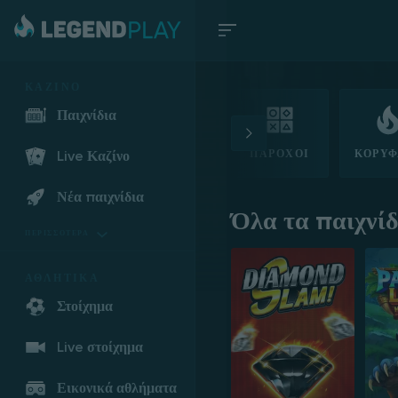
ΚΑΖΊΝΟ
Παιχνίδια
Live Καζίνο
ΠΆΡΟΧΟΙ
ΚΟΡΥΦ
Νέα παιχνίδια
Όλα τα παιχνίδ
ΠΕΡΙΣΣΌΤΕΡΑ
ΑΘΛΗΤΙΚΆ
Στοίχημα
ΠΑΊΞΤΕ
Live στοίχημα
Εικονικά αθλήματα