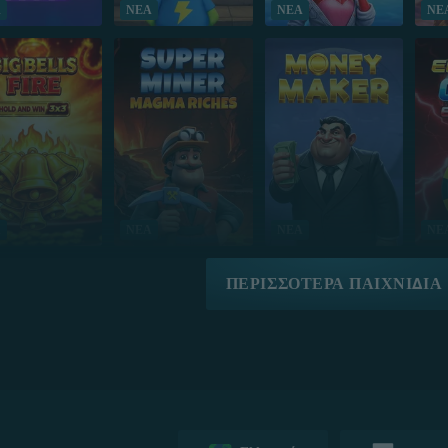
Α
ΝΈΑ
ΝΈΑ
ΝΈ
ΠΑΊΞΤΕ
ΠΑΊΞΤΕ
ΠΑΊΞΤΕ
Α
ΝΈΑ
ΝΈΑ
ΝΈ
ΠΕΡΙΣΣΌΤΕΡΑ ΠΑΙΧΝΊΔΙΑ