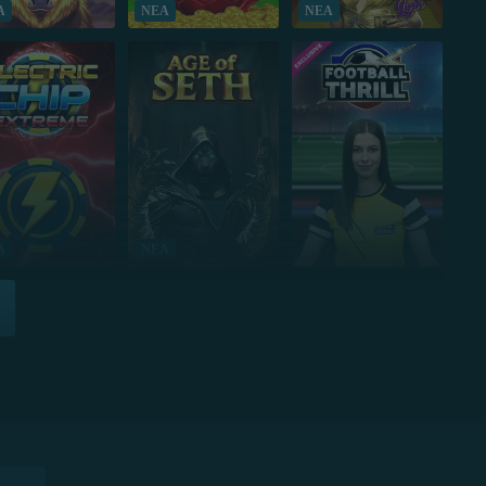
Α
ΝΈΑ
ΝΈΑ
ΠΑΊΞΤΕ
ΠΑΊΞΤΕ
ΠΑΊΞΤΕ
Α
ΝΈΑ