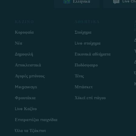
Ελληνικά
Live Ch
ΚΑΖΊΝΟ
ΑΘΛΗΤΙΚΆ
Κορυφαία
Στοίχημα
Νέα
Live στοίχημα
Δημοφιλή
Εικονικά αθλήματα
Αποκλειστικά
Ποδόσφαιρο
Αγορές μπόνους
Τένις
Megaways
Μπάσκετ
Φρουτάκια
Χόκεϊ επί πάγου
Live Καζίνο
Επιτραπέζια παιχνίδια
Όλα τα Τζάκποτ