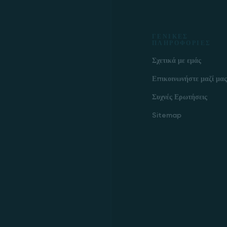
ΓΕΝΙΚΈΣ
ΠΛΗΡΟΦΟΡΊΕΣ
Σχετικά με εμάς
Επικοινωνήστε μαζί μας
Συχνές Ερωτήσεις
Sitemap