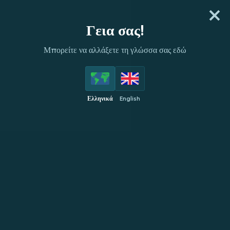
ΕΓΓΡΆΨΟΥ
ΣΎΝΔΕΣΗ
Γεια σας!
Μπορείτε να αλλάξετε τη γλώσσα σας εδώ
ΠΆΡΟΧΟΙ
ΚΟΡΥΦΑΊΑ
ΝΈΑ
ΔΗΜΟΦΙΛΉ
ΑΠΟΚ
Ελληνικά
English
Αγορές μπόνους
ΝΈΑ