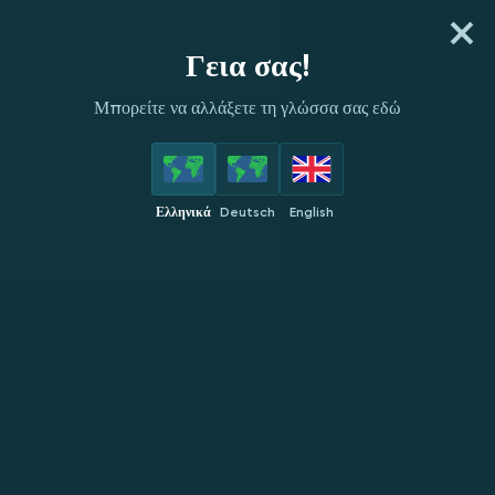
ΕΓΓΡΆΨΟΥ
ΣΎΝΔΕΣΗ
Γεια σας!
Μπορείτε να αλλάξετε τη γλώσσα σας εδώ
ΠΆΡΟΧΟΙ
ΚΟΡΥΦΑΊΑ
ΝΈΑ
ΔΗΜΟΦΙΛΉ
ΑΠΟΚ
Ελληνικά
Deutsch
English
Ελληνικά
Live Chat
Γενικές πληροφορίες
Καζίνο