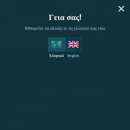
ΕΓΓΡΆΨΟΥ
ΣΎΝΔΕΣΗ
Γεια σας!
Μπορείτε να αλλάξετε τη γλώσσα σας εδώ
ΠΆΡΟΧΟΙ
ΚΟΡΥΦΑΊΑ
ΝΈΑ
ΔΗΜΟΦΙΛΉ
ΑΠΟΚ
Ελληνικά
English
Ελληνικά
Live Chat
Γενικές πληροφορίες
Καζίνο