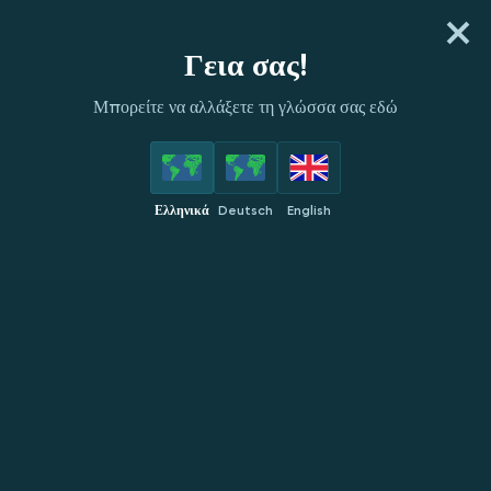
ΕΓΓΡΆΨΟΥ
ΣΎΝΔΕΣΗ
Γεια σας!
Μπορείτε να αλλάξετε τη γλώσσα σας εδώ
ΠΆΡΟΧΟΙ
ΚΟΡΥΦΑΊΑ
ΝΈΑ
ΔΗΜΟΦΙΛΉ
ΑΠΟΚ
Ελληνικά
Deutsch
English
Ελληνικά
Live Chat
Γενικές πληροφορίες
Καζίνο