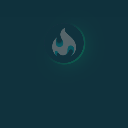
ΚΑΖΊΝΟ
ΑΘΛΗΤΙΚΆ
Κορυφαία
Στοίχημα
Νέα
Live στοίχημα
Δημοφιλή
Εικονικά αθλήματα
Παγκόσμιο Πρωτάθλημα
Ποδόσφαιρο
Αποκλειστικά
Τένις
Αγορές μπόνους
Μπάσκετ
Megaways
Χόκεϊ επί πάγου
Φρουτάκια
Live Καζίνο
Επιτραπέζια παιχνίδια
Όλα τα Τζάκποτ