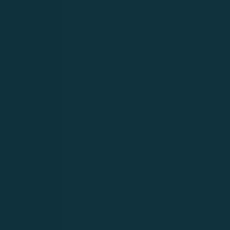
ΕΓΓΡΆΨΟΥ
ΣΎΝΔΕΣΗ
ΑΓΟΡΈΣ
LIVE
ΟΚΛΕΙΣΤΙΚΆ
MEGAWAYS
ΜΠΌΝΟΥΣ
ΠΑΙΧΝΊΔΙΑ
at