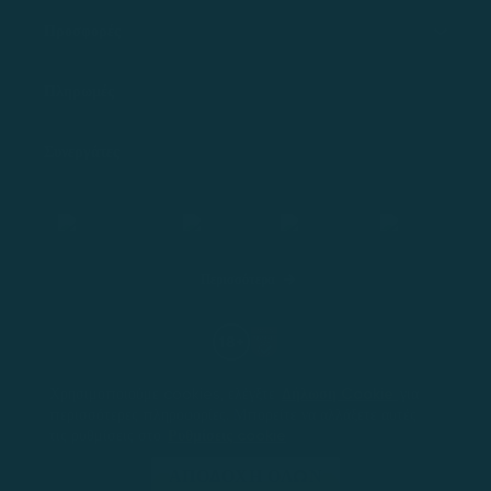
Προσφορές
Πληρωμές
Συνεργάτες
Περισσότερα
Gambling can be addictive. Play responsibly. Legendplay.com only
Χρησιμοποιούμε cookies, ελέγξτε
Δήλωση Cookie
για
accepts customers over 18 years of age.
περισσότερες πληροφορίες. Μπορείτε να αλλάξετε αυτές
2026 © Legendplay.com All rights reserved.
τις ρυθμίσεις στο
Ρυθμίσεις cookie
ΑΠΟΔΟΧΉ ΌΛΩΝ