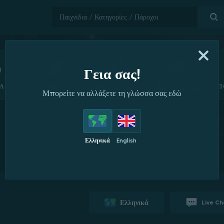
Παιχνίδια / Κατηγορίες / Πάροχοι
Γεια σας!
ΠΑΓΚΌΣΜΙΟ
ΑΊΑ
ΝΈΑ
ΔΗΜΟΦΙΛΉ
ΑΠ
ΠΡΩΤΆΘΛΗΜΑ
Μπορείτε να αλλάξετε τη γλώσσα σας εδώ
Ελληνικά
English
Ελληνικά
Live Ch