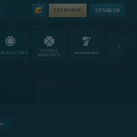
ΕΓΓΡΆΨΟΥ
ΣΎΝΔΕΣΗ
ΑΓΟΡΈΣ
LIVE
ΟΚΛΕΙΣΤΙΚΆ
MEGAWAYS
ΜΠΌΝΟΥΣ
ΠΑΙΧΝΊΔΙΑ
at