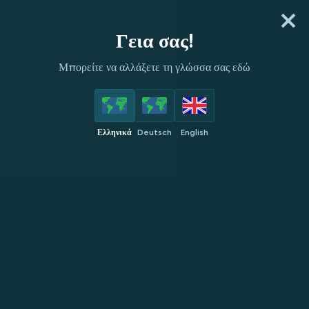
ΕΓΓΡΆΨΟΥ
ΣΎΝΔΕΣΗ
Γεια σας!
Μπορείτε να αλλάξετε τη γλώσσα σας εδώ
ΠΆΡΟΧΟΙ
ΚΟΡΥΦΑΊΑ
ΝΈΑ
ΔΗΜΟΦΙΛΉ
ΑΠΟΚ
Ελληνικά
Deutsch
English
Woohoo Games