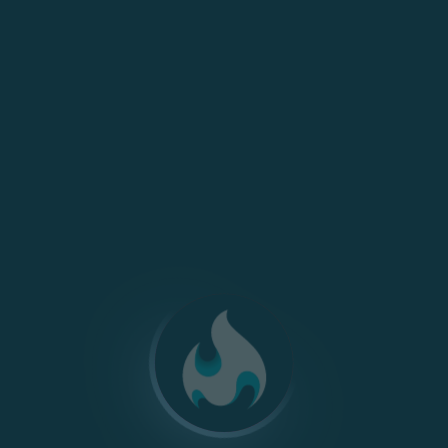
NUOVO
GIOCA
GIOCA
GIOCA
NUOVO
GIOCA
GIOCA
GIOCA