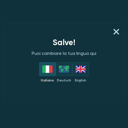
Giochi / Categorie / Provider
Salve!
P
NOVITÀ
POPOLARI
ESCLUSIVI
B
Puoi cambiare la tua lingua qui
olo
Italiano
Deutsch
English
GIOCA
GIOCA
GIOCA