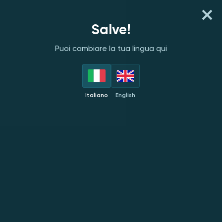
REGISTRATI
ACCEDI
Salve!
Puoi cambiare la tua lingua qui
Italiano
English
Goditi un'Esperienza di Scommesse