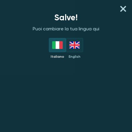
REGISTRATI
ACCEDI
Salve!
Puoi cambiare la tua lingua qui
PROVIDER
TOP
NOVITÀ
POPOLARI
ESC
Italiano
English
Live Chat
Italiano
Informazioni generali
Casinò