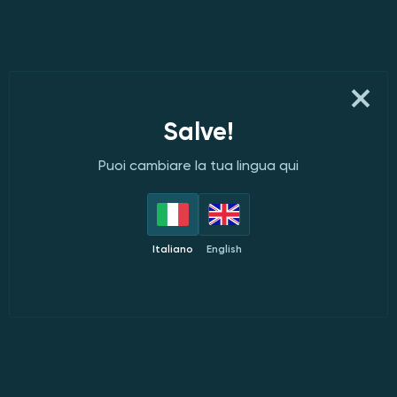
Giochi / Categorie / Provider
Salve!
P
NOVITÀ
POPOLARI
MONDIALI
Puoi cambiare la tua lingua qui
Italiano
English
GIOCA
GIOCA
GIOCA