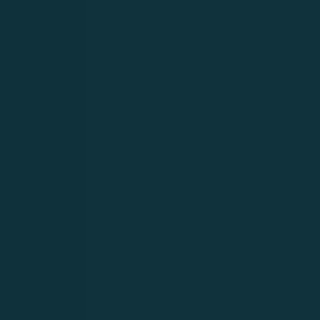
REGISTRATI
ACCEDI
ESCLUSIVI
BONUS BUY
MEGAWAYS
GIOCHI LIVE
GIOCA
GIOCA
GIOCA