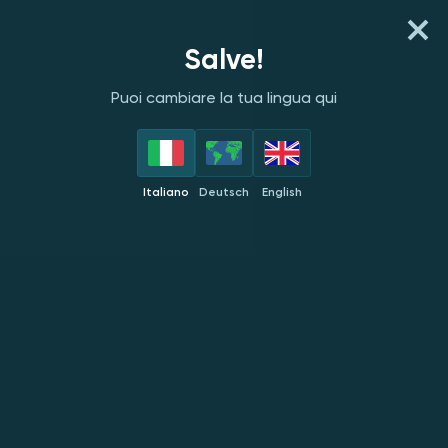
REGISTRATI
ACCEDI
Salve!
Puoi cambiare la tua lingua qui
PROVIDER
TOP
NOVITÀ
POPOLARI
ESC
Italiano
Deutsch
English
ELA Games
NUOVO
NUOVO