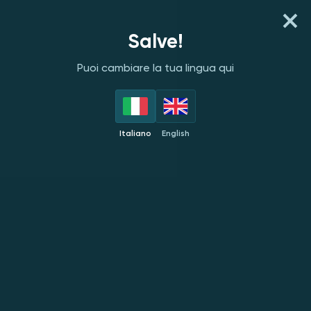
REGISTRATI
ACCEDI
Salve!
Puoi cambiare la tua lingua qui
PROVIDER
TOP
NOVITÀ
POPOLARI
ESC
Italiano
English
Gamomat