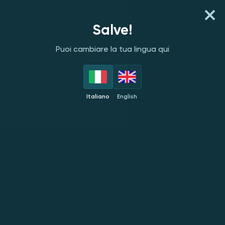
REGISTRATI
ACCEDI
Salve!
Puoi cambiare la tua lingua qui
PROVIDER
TOP
NOVITÀ
POPOLARI
ESC
Italiano
English
Penguin King
NUOVO
NUOVO