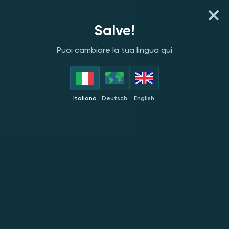
REGISTRATI
ACCEDI
Salve!
Puoi cambiare la tua lingua qui
PROVIDER
TOP
NOVITÀ
POPOLARI
ESC
Italiano
Deutsch
English
Red Tiger
NUOVO
NUOVO
NUOVO