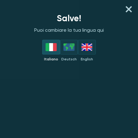
REGISTRATI
ACCEDI
Salve!
Puoi cambiare la tua lingua qui
PROVIDER
TOP
NOVITÀ
POPOLARI
MON
Italiano
Deutsch
English
Thunderkick
NUOVO
NUOVO
NUOVO