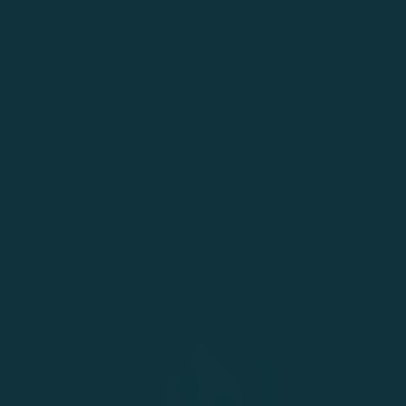
NY
NY