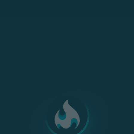
NY
NY
NY
SPILL
Live C
Norsk