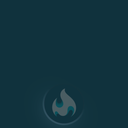
SPIELE
SPIELE
SPIELE
SPIELE
SPIELE
SPIELE