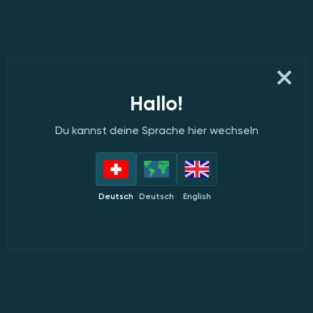
Spiele / Kategorien / Anbieter
Hallo!
P
NEU
BELIEBT
EXKLUSIV
B
Du kannst deine Sprache hier wechseln
Deutsch
Deutsch
English
SPIELE
SPIELE
SPIELE