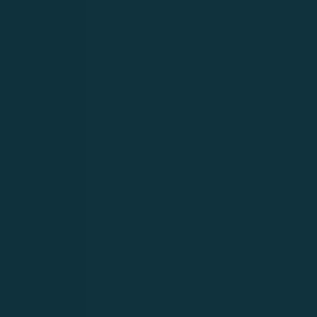
REGISTRIEREN
EINLOGGEN
SOFORT-
ONUSKÄUFE
MEGAWAYS
LIVE-SPIELE
SPIELE
SPIELE
SPIELE
SPIELE