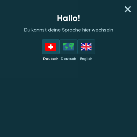
REGISTRIEREN
EINLOGGEN
Hallo!
Du kannst deine Sprache hier wechseln
TOP-LIVE-
INT
ANBIETER
ROULETTE
BLACKJACK
CASINOSPIELE
Deutsch
Deutsch
English
Poker
NEU
NEU
NEU