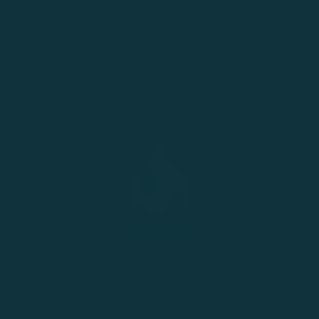
NEU
NEU
NEU
NEU