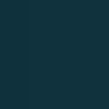
REGISTER
INICIA SESIÓN
COMPRA DE
JUEGOS EN
XCLUSIVOS
MEGAWAYS
BONOS
VIVO
JUGAR
JUGAR
JUGAR