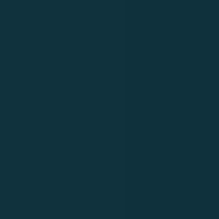
Fiesta del
Mundial
CASINO
PROVEEDORES
DESTA
Juegos
BetGamesTV
Casino en vivo
Nuevos juegos
MOSTRAR MÁS
JUGAR
DEPORTES
Deportes