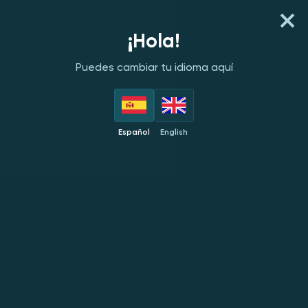
REGISTER
INICIA SESIÓN
¡Hola!
Puedes cambiar tu idioma aquí
PROVEEDORES
DESTACADOS
NUEVOS
POPULARES
EX
Español
English
Amusnet
NUEVO