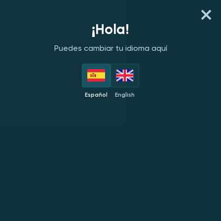
REGISTER
INICIA SESIÓN
¡Hola!
Puedes cambiar tu idioma aquí
CA
PROVEEDORES
DESTACADOS
NUEVOS
POPULARES
Español
English
Chat en vivo
Español
Información general
Casino