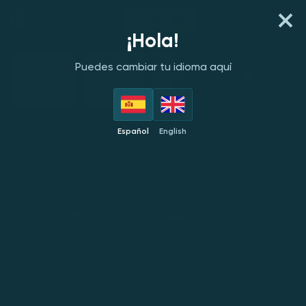
REGISTER
INICIA SESIÓN
¡Hola!
Puedes cambiar tu idioma aquí
PROVEEDORES
DESTACADOS
NUEVOS
POPULARES
EX
Español
English
Chat en vivo
Español
Información general
Casino