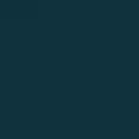
JUGAR
JUGAR
JUGAR
vivo