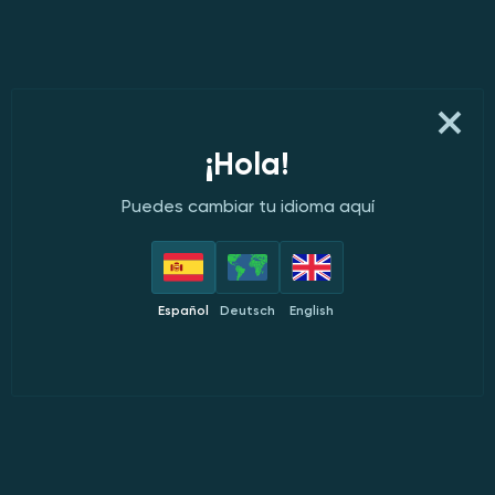
Juegos / Categorías / Proveedores
¡Hola!
CAMPEONATO
CADOS
NUEVOS
POPULARES
E
MUNDIAL
Puedes cambiar tu idioma aquí
ogy
Español
Deutsch
English
JUGAR
JUGAR
JUGAR